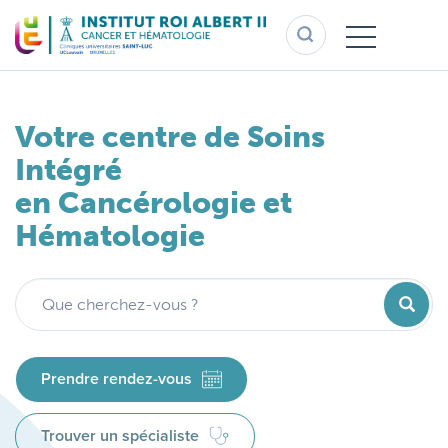
Aller
au
contenu
principal
Votre centre de Soins
Votre centre de Soins
Intégré
Intégré
en Cancérologie et
en Cancérologie et
Hématologie
Hématologie
Recherc
Recherc
Prendre rendez-vous
Prendre rendez-vous
Trouver un spécialiste
Trouver un spécialiste