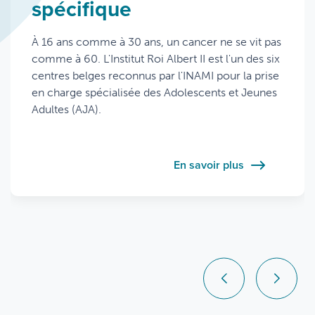
spécifique
cancérologie réunie sous
meilleurs centres
un même toit
d'Europe
À 16 ans comme à 30 ans, un cancer ne se vit pas
comme à 60. L'Institut Roi Albert II est l'un des six
Depuis septembre 2025, les équipes de
L'Institut Roi Albert II s'est engagé dans la
centres belges reconnus par l'INAMI pour la prise
cancérologie des Cliniques universitaires Saint-
certification européenne des Centres de Soins
en charge spécialisée des Adolescents et Jeunes
Luc vous accueillent au sein du nouvel Institut Roi
Intégrés en Cancérologie (EUnetCCC), une
Adultes (AJA).
Albert II.
initiative de l'Union européenne qui reconnaît les
centres répondant aux standards de qualité les
plus exigeants d'Europe.
En savoir plus
En savoir plus
En savoir plus