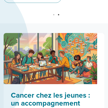
Cancer chez les jeunes :
un accompagnement
L’excellence en
Des soins au niveau des