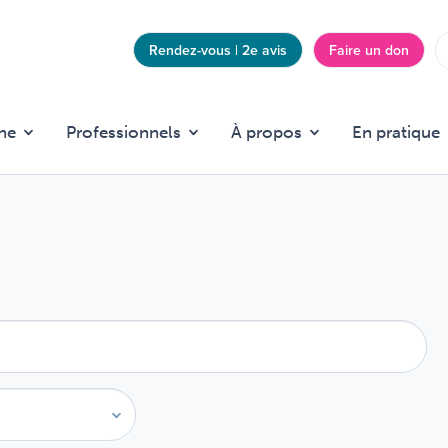
Rendez-vous | 2e avis
Faire un don
Top
menu
he
Professionnels
À propos
En pratique