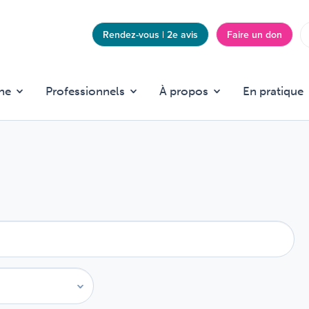
Rendez-vous | 2e avis
Faire un don
Top
menu
he
Professionnels
À propos
En pratique