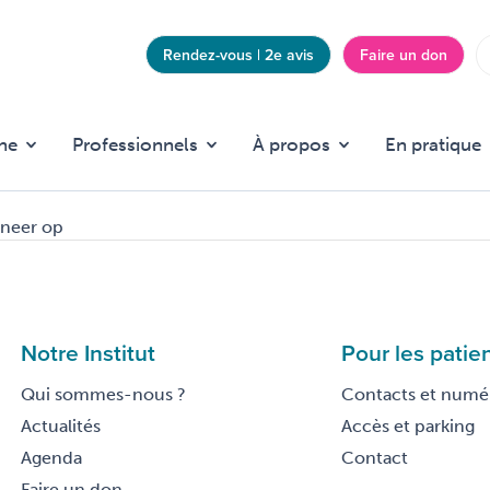
Rendez-vous | 2e avis
Faire un don
Top
menu
he
Professionnels
À propos
En pratique
neer op
Notre Institut
Pour les patie
Qui sommes-nous ?
Contacts et numér
Actualités
Accès et parking
Agenda
Contact
Faire un don