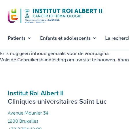
Overslaan
en
naar
de
inhoud
gaan
Patients
Enfants et adolescents
La recherc
Er is nog geen inhoud gemaakt voor de voorpagina.
Volg de
Gebruikershandleiding
om uw site te bouwen.
Abon
Institut Roi Albert II
Cliniques universitaires Saint-Luc
Avenue Mounier 34
1200 Bruxelles