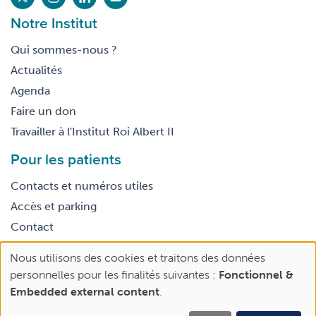
Notre Institut
Qui sommes-nous ?
Actualités
Agenda
Faire un don
Travailler à l'Institut Roi Albert II
Pour les patients
Contacts et numéros utiles
Accès et parking
Contact
Nous utilisons des cookies et traitons des données
Footer
Use
Conditions générales d’utilisation
personnelles pour les finalités suivantes :
Fonctionnel &
legal
of
Embedded external content
.
personal
data