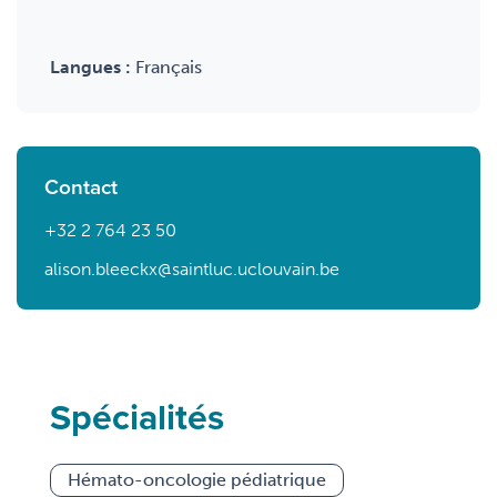
Langues :
Français
Contact
+32 2 764 23 50
alison.bleeckx@saintluc.uclouvain.be
Spécialités
Hémato-oncologie pédiatrique