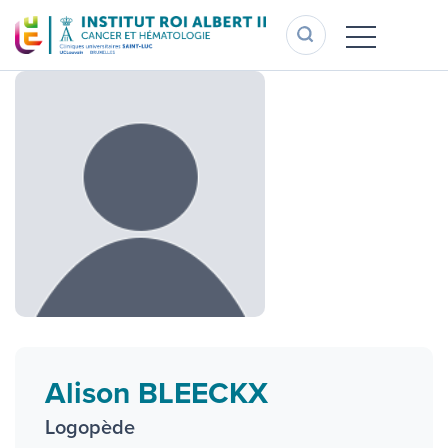
Aller
au
contenu
principal
Alison BLEECKX
Logopède