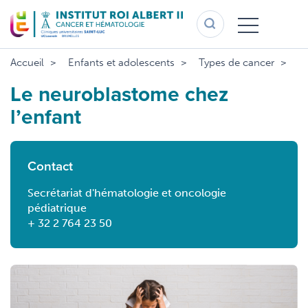
Aller
au
contenu
principal
Accueil
Enfants et adolescents
Types de cancer
Ne
Le neuroblastome chez
l’enfant
Contact
Secrétariat d'hématologie et oncologie
pédiatrique
+ 32 2 764 23 50