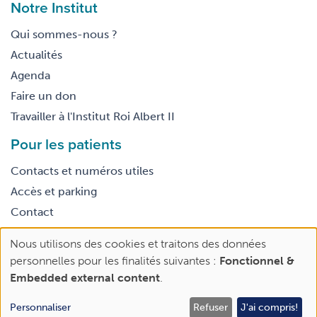
Notre Institut
Qui sommes-nous ?
Actualités
Agenda
Faire un don
Travailler à l'Institut Roi Albert II
Pour les patients
Contacts et numéros utiles
Accès et parking
Contact
Nous utilisons des cookies et traitons des données
Footer
Use
Conditions générales d’utilisation
personnelles pour les finalités suivantes :
Fonctionnel &
legal
of
Embedded external content
.
personal
data
Personnaliser
Refuser
J'ai compris!
Rendez-vous | 2e avis
Faire un don
and