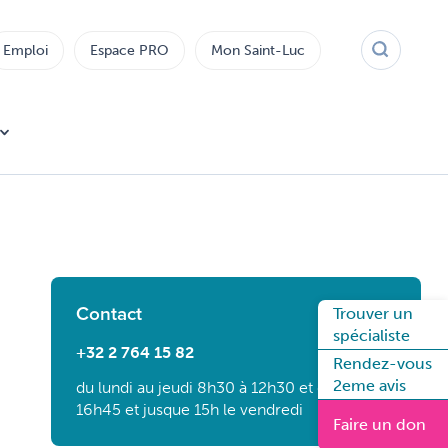
Emploi
Espace PRO
Mon Saint-Luc
Contact
Trouver un
spécialiste
+32 2 764 15 82
Rendez-vous
2eme avis
du lundi au jeudi 8h30 à 12h30 et de 13h15 à
16h45 et jusque 15h le vendredi
Faire un don