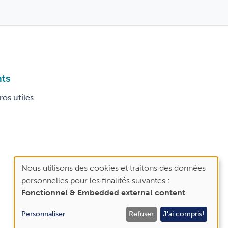
nts
os utiles
Nous utilisons des cookies et traitons des données
Use
personnelles pour les finalités suivantes :
of
Fonctionnel & Embedded external content
.
personal
Personnaliser
Refuser
J'ai compris!
data