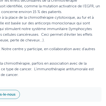
oir les effets secondaires de la chimiothérapie
 soit identifiée, comme la mutation activatrice de l’EGFR, un
a concerne environ 15 % des patients.
e à la place de la chimiothérapie cytotoxique, au fur et à
Elle est basée sur des anticorps monoclonaux qui sont
t qui stimulent notre système immunitaire (lymphocytes
s cellules cancéreuses. Ceci permet d’éviter les effets
use, perte de cheveux...).
 Notre centre y participe, en collaboration avec d’autres
 la chimiothérapie, parfois en association avec de la
pour ce type de cancer. L’immunothérapie antitumorale est
 de cancer.
es-le-nous