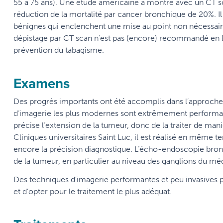
55 à 75 ans). Une étude américaine a montré avec un CT 
réduction de la mortalité par cancer bronchique de 20%. Il
bénignes qui enclenchent une mise au point non nécessaire 
dépistage par CT scan n’est pas (encore) recommandé en E
prévention du tabagisme.
Examens
Des progrès importants ont été accomplis dans l’approch
d’imagerie les plus modernes sont extrêmement performan
précise l’extension de la tumeur, donc de la traiter de ma
Cliniques universitaires Saint Luc, il est réalisé en même 
encore la précision diagnostique. L’écho-endoscopie bron
de la tumeur, en particulier au niveau des ganglions du méd
Des techniques d’imagerie performantes et peu invasives p
et d’opter pour le traitement le plus adéquat.