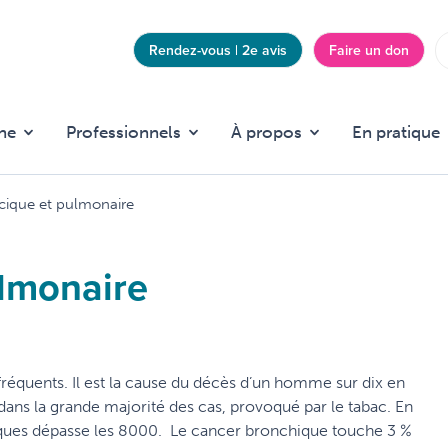
Rendez-vous | 2e avis
Faire un don
Top
menu
he
Professionnels
À propos
En pratique
cique et pulmonaire
ulmonaire
fréquents. Il est la cause du décès d’un homme sur dix en
ans la grande majorité des cas, provoqué par le tabac. En
ques dépasse les 8000. Le cancer bronchique touche 3 %