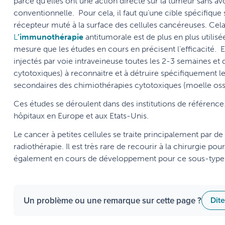
parce qu’elles ont une action directe sur la tumeur sans av
conventionnelle. Pour cela, il faut qu’une cible spécifique
récepteur muté à la surface des cellules cancéreuses. Cel
L
’immunothérapie
antitumorale est de plus en plus utilisé
mesure que les études en cours en précisent l’efficacité. 
injectés par voie intraveineuse toutes les 2-3 semaines e
cytotoxiques) à reconnaitre et à détruire spécifiquement le
secondaires des chimiothérapies cytotoxiques (moelle osse
Ces études se déroulent dans des institutions de référence.
hôpitaux en Europe et aux Etats-Unis.
Le cancer à petites cellules se traite principalement par de
radiothérapie. Il est très rare de recourir à la chirurgie 
également en cours de développement pour ce sous-type
Un problème ou une remarque sur cette page ?
Dit