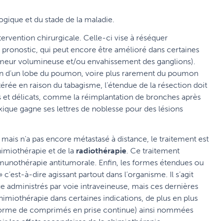
gique et du stade de la maladie.
ervention chirurgicale. Celle-ci vise à réséquer
pronostic, qui peut encore être amélioré dans certaines
umeur volumineuse et/ou envahissement des ganglions).
tion d’un lobe du poumon, voire plus rarement du poumon
térée en raison du tabagisme, l’étendue de la résection doit
es et délicats, comme la réimplantation de bronches après
xique gagne ses lettres de noblesse pour des lésions
mais n’a pas encore métastasé à distance, le traitement est
himiothérapie et de la
radiothérapie
. Ce traitement
unothérapie antitumorale. Enfin, les formes étendues ou
 c’est-à-dire agissant partout dans l’organisme. Il s’agit
e administrés par voie intraveineuse, mais ces dernières
imiothérapie dans certaines indications, de plus en plus
 forme de comprimés en prise continue) ainsi nommées