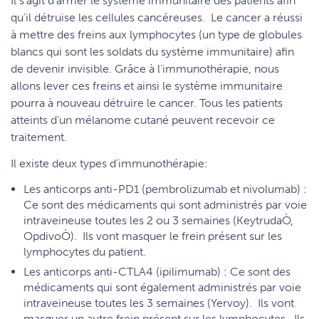
Il s’agit d’armer le système immunitaire des patients afin
qu’il détruise les cellules cancéreuses. Le cancer a réussi
à mettre des freins aux lymphocytes (un type de globules
blancs qui sont les soldats du système immunitaire) afin
de devenir invisible. Grâce à l’immunothérapie, nous
allons lever ces freins et ainsi le système immunitaire
pourra à nouveau détruire le cancer. Tous les patients
atteints d’un mélanome cutané peuvent recevoir ce
traitement.
Il existe deux types d’immunothérapie:
Les anticorps anti-PD1 (pembrolizumab et nivolumab) :
Ce sont des médicaments qui sont administrés par voie
intraveineuse toutes les 2 ou 3 semaines (Keytruda
Ò
,
Opdivo
Ò
). Ils vont masquer le frein présent sur les
lymphocytes du patient.
Les anticorps anti-CTLA4 (ipilimumab) : Ce sont des
médicaments qui sont également administrés par voie
intraveineuse toutes les 3 semaines (Yervoy). Ils vont
masquer un autre frein présent sur les lymphocytes. Ils