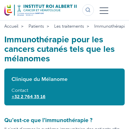
Aller
au
contenu
principal
Accueil
Patients
Les traitements
Immunothérapie p
Immunothérapie pour les
cancers cutanés tels que les
mélanomes
Clinique du Mélanome
Contact
+32 2 764 35 16
Qu’est-ce que l’immunothérapie ?