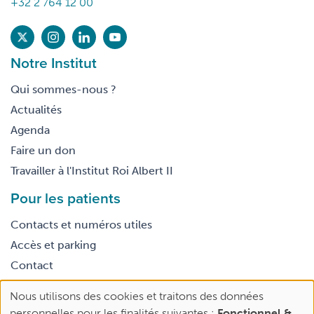
+32 2 764 12 00
Notre Institut
Qui sommes-nous ?
Actualités
Agenda
Faire un don
Travailler à l'Institut Roi Albert II
Pour les patients
Contacts et numéros utiles
Accès et parking
Contact
Nous utilisons des cookies et traitons des données
Footer
Use
Conditions générales d’utilisation
personnelles pour les finalités suivantes :
Fonctionnel &