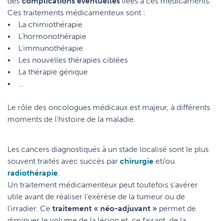
des
complications éventuelles
liées à ces médicaments.
Ces traitements médicamenteux sont :
• La chimiothérapie
• L’hormonothérapie
• L’immunothérapie
• Les nouvelles thérapies ciblées
• La thérapie génique
• …
Le rôle des oncologues médicaux est majeur, à différents
moments de l’histoire de la maladie.
Les cancers diagnostiqués à un stade localisé sont le plus
souvent traités avec succès par
chirurgie
et/ou
radiothérapie
.
Un traitement médicamenteux peut toutefois s’avérer
utile avant de réaliser l’exérèse de la tumeur ou de
l’irradier. Ce
traitement « néo-adjuvant »
permet de
diminuer le volume de la lésion et, ce faisant, de la