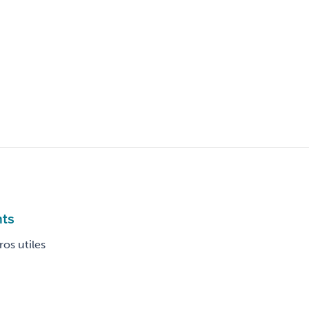
nts
os utiles