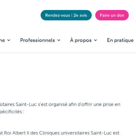
Rendez-vous | 2e avis
Faire un don
Top
menu
he
Professionnels
À propos
En pratique
rsitaires Saint-Luc s’est organisé afin d’offrir une prise en
écificités :
ut Roi Albert II des Cliniques universitaires Saint-Luc est