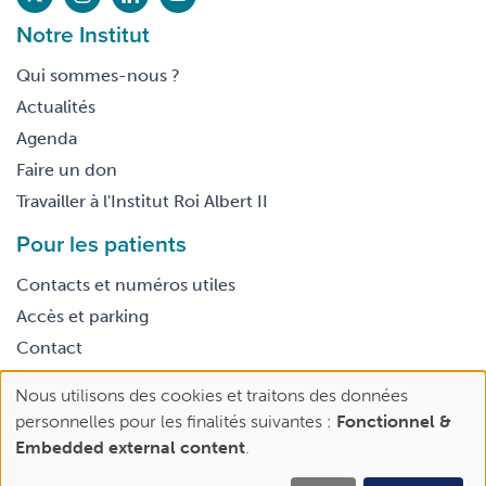
Notre Institut
Qui sommes-nous ?
Actualités
Agenda
Faire un don
Travailler à l'Institut Roi Albert II
Pour les patients
Contacts et numéros utiles
Accès et parking
Contact
Nous utilisons des cookies et traitons des données
Footer
Use
Conditions générales d’utilisation
personnelles pour les finalités suivantes :
Fonctionnel &
legal
of
Embedded external content
.
personal
data