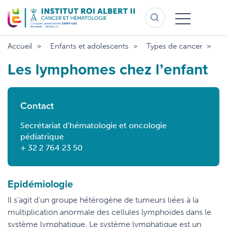
Aller
au
contenu
principal
Accueil
Enfants et adolescents
Types de cancer
L
Les lymphomes chez l’enfant
Contact
Secrétariat d'hématologie et oncologie
pédiatrique
+ 32 2 764 23 50
Epidémiologie
Il s’agit d’un groupe hétérogène de tumeurs liées à la
multiplication anormale des cellules lymphoïdes dans le
système lymphatique. Le système lymphatique est un