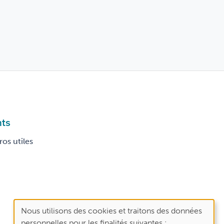
nts
os utiles
Nous utilisons des cookies et traitons des données
Use
personnelles pour les finalités suivantes :