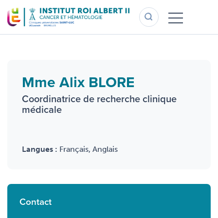
Aller
au
contenu
principal
Mme Alix BLORE
Coordinatrice de recherche clinique
médicale
Langues :
Français, Anglais
Contact