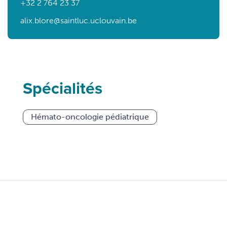
+32 2 764 23 37
alix.blore@saintluc.uclouvain.be
Spécialités
Hémato-oncologie pédiatrique