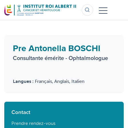
Aller
au
contenu
principal
Pre Antonella BOSCHI
Consultante émérite - Ophtalmologue
Langues :
Français, Anglais, Italien
Contact
Prendre rendez-vous