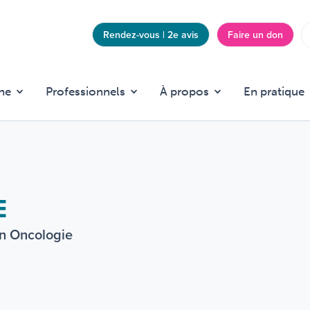
Rendez-vous | 2e avis
Faire un don
Top
menu
he
Professionnels
À propos
En pratique
E
en Oncologie