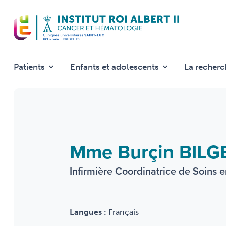
Aller
au
contenu
principal
Patients
Enfants et adolescents
La recherc
Mme Burçin BILG
Infirmière Coordinatrice de Soins 
Langues :
Français