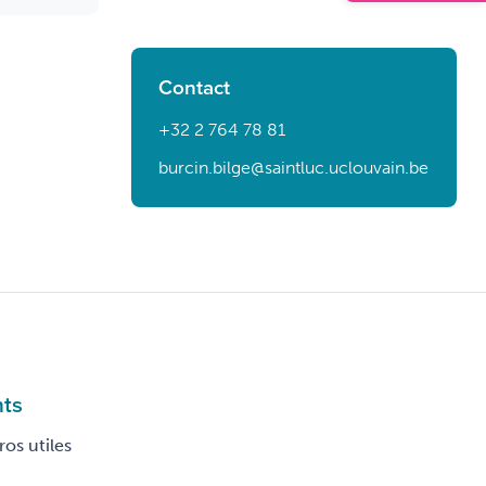
Contact
+32 2 764 78 81
burcin.bilge@saintluc.uclouvain.be
nts
os utiles