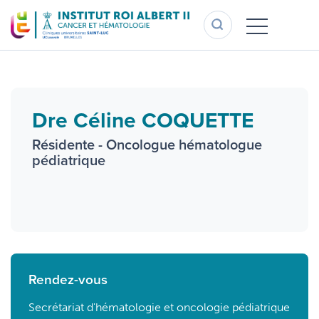
Aller
au
contenu
principal
Dre Céline COQUETTE
Résidente - Oncologue hématologue
pédiatrique
Rendez-vous
Secrétariat d'hématologie et oncologie pédiatrique