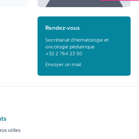
Rendez-vous
Secrétariat d'hématologie et
oncologie pédiatrique
+32 2 764 23 50
Envoyer un mail
nts
os utiles