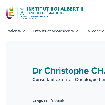
Aller
au
contenu
principal
Patients
Enfants et adolescents
La recherc
Dr Christophe C
Consultant externe - Oncologue h
Langues :
Français