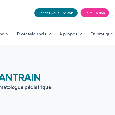
Rendez-vous | 2e avis
Faire un don
Top
menu
he
Professionnels
À propos
En pratique
HANTRAIN
ématologue pédiatrique