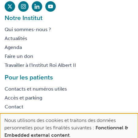
Notre Institut
Qui sommes-nous ?
Actualités
Agenda
Faire un don
Travailler à l'Institut Roi Albert II
Pour les patients
Contacts et numéros utiles
Accès et parking
Contact
Nous utilisons des cookies et traitons des données
Footer
Use
Conditions générales d’utilisation
personnelles pour les finalités suivantes :
Fonctionnel &
legal
of
Embedded external content
.
personal