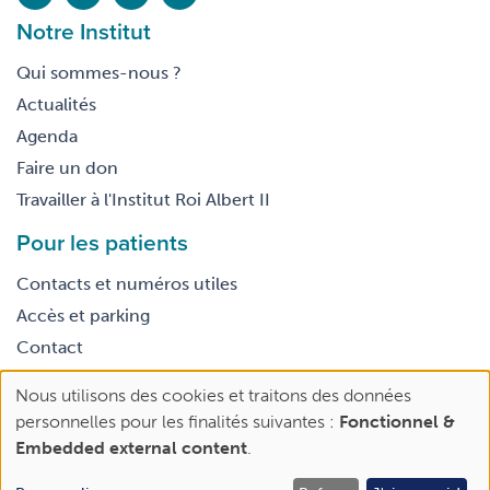
Notre Institut
Qui sommes-nous ?
Actualités
Agenda
Faire un don
Travailler à l'Institut Roi Albert II
Pour les patients
Contacts et numéros utiles
Accès et parking
Contact
Nous utilisons des cookies et traitons des données
Footer
Use
Conditions générales d’utilisation
personnelles pour les finalités suivantes :
Fonctionnel &
legal
of
Embedded external content
.
personal
data