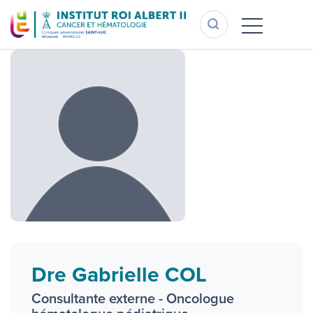
Aller
au
contenu
principal
Dre Gabrielle COL
Consultante externe - Oncologue