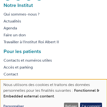
Notre Institut
Qui sommes-nous ?
Actualités
Agenda
Faire un don
Travailler à l'Institut Roi Albert II
Pour les patients
Contacts et numéros utiles
Accès et parking
Contact
Nous utilisons des cookies et traitons des données
Footer
Use
Conditions générales d’utilisation
personnelles pour les finalités suivantes :
Fonctionnel &
legal
of
Embedded external content
.
personal
data
Personnaliser
Refuser
J'ai compris!
Rendez-vous | 2e avis
Faire un don