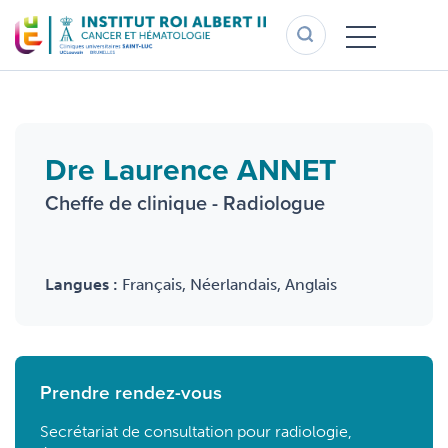
Aller
au
contenu
principal
Dre Laurence ANNET
Cheffe de clinique - Radiologue
Langues :
Français, Néerlandais, Anglais
Prendre rendez-vous
Secrétariat de consultation pour radiologie,