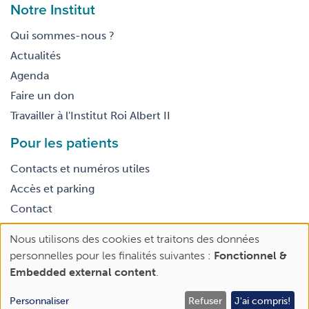
Notre Institut
Qui sommes-nous ?
Actualités
Agenda
Faire un don
Travailler à l'Institut Roi Albert II
Pour les patients
Contacts et numéros utiles
Accès et parking
Contact
Nous utilisons des cookies et traitons des données
Footer
Use
Conditions générales d’utilisation
personnelles pour les finalités suivantes :
Fonctionnel &
legal
of
Embedded external content
.
personal
data
Personnaliser
Refuser
J'ai compris!
Rendez-vous | 2e avis
Faire un don
and