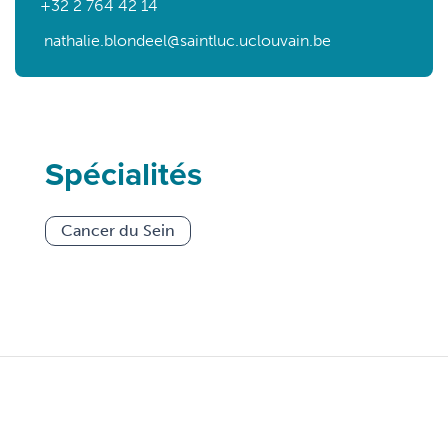
+32 2 764 42 14
nathalie.blondeel
@saintluc.uclouvain.be
Spécialités
Cancer du Sein