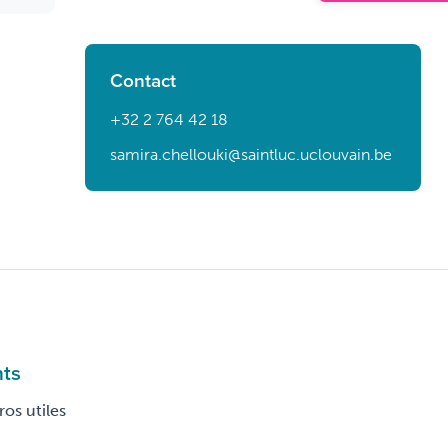
Contact
+32 2 764 42 18
samira.chellouki@saintluc.uclouvain.be
nts
os utiles