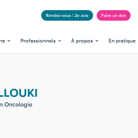
Rendez-vous | 2e avis
Faire un don
Top
menu
he
Professionnels
À propos
En pratique
LLOUKI
en Oncologie