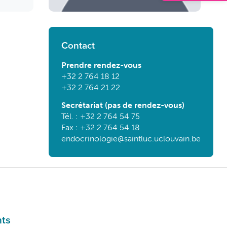
Contact
Prendre rendez-vous
+32 2 764 18 12
+32 2 764 21 22
Secrétariat (pas de rendez-vous)
Tél. : +32 2 764 54 75
Fax : +32 2 764 54 18
endocrinologie@saintluc.uclouvain.be
nts