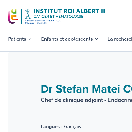
Aller
au
contenu
principal
Patients
Enfants et adolescents
La recherc
Dr Stefan Matei
Chef de clinique adjoint - Endocri
Langues :
Français