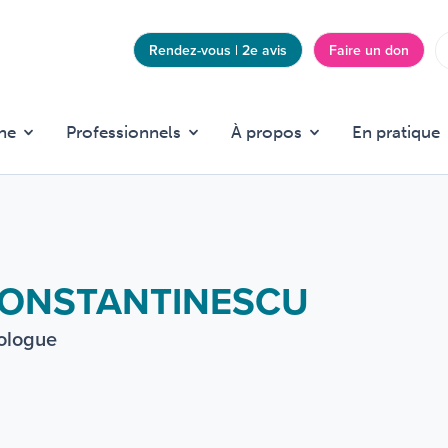
Rendez-vous | 2e avis
Faire un don
Top
menu
he
Professionnels
À propos
En pratique
 CONSTANTINESCU
nologue