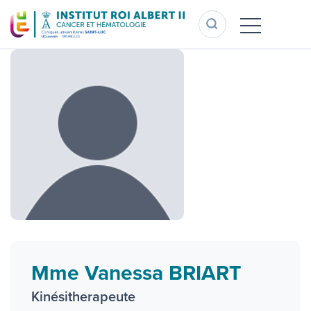
Aller
au
contenu
principal
Mme Vanessa BRIART
Kinésitherapeute