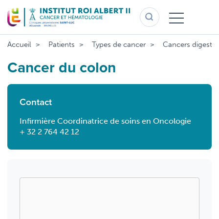
Aller
au
contenu
principal
Accueil
Patients
Types de cancer
Cancers digestif
Cancer du colon
Contact
Infirmière Coordinatrice de soins en Oncologie
+ 32 2 764 42 12