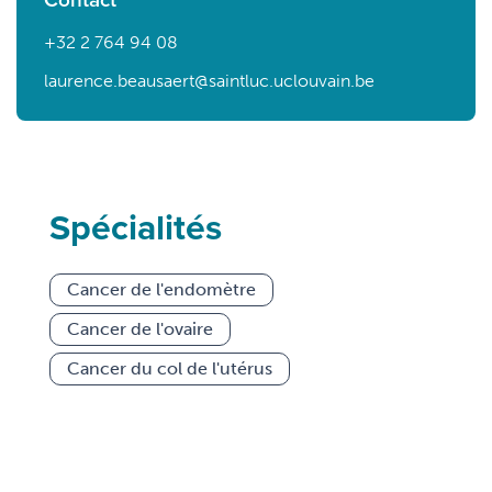
+32 2 764 94 08
laurence.beausaert@saintluc.uclouvain.be
Spécialités
Cancer de l'endomètre
Cancer de l'ovaire
Cancer du col de l'utérus