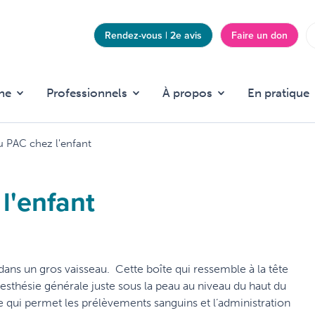
Rendez-vous | 2e avis
Faire un don
Top
menu
he
Professionnels
À propos
En pratique
u PAC chez l'enfant
l'enfant
cé dans un gros vaisseau. Cette boîte qui ressemble à la tête
nesthésie générale juste sous la peau au niveau du haut du
 qui permet les prélèvements sanguins et l’administration