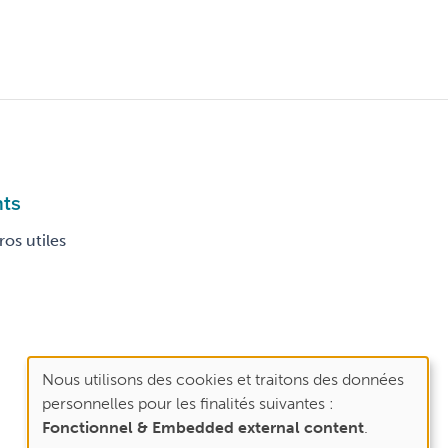
nts
os utiles
Nous utilisons des cookies et traitons des données
Use
personnelles pour les finalités suivantes :
of
Fonctionnel & Embedded external content
.