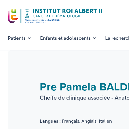
Aller
au
contenu
principal
Patients
Enfants et adolescents
La recherc
Pre Pamela BALD
Cheffe de clinique associée - Ana
Langues :
Français, Anglais, Italien