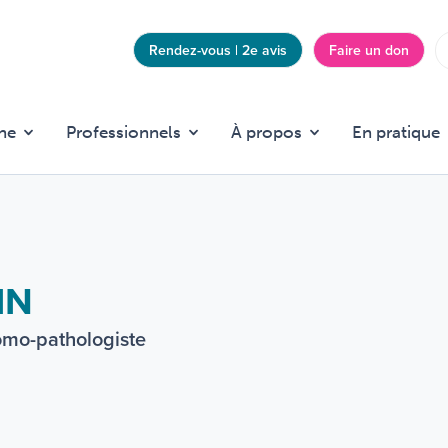
Rendez-vous | 2e avis
Faire un don
Top
menu
he
Professionnels
À propos
En pratique
IN
tomo-pathologiste