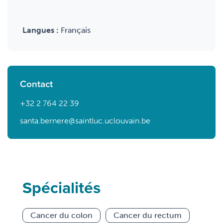
Langues :
Français
Contact
+32 2 764 22 39
santa.bernere@saintluc.uclouvain.be
Spécialités
Cancer du colon
Cancer du rectum