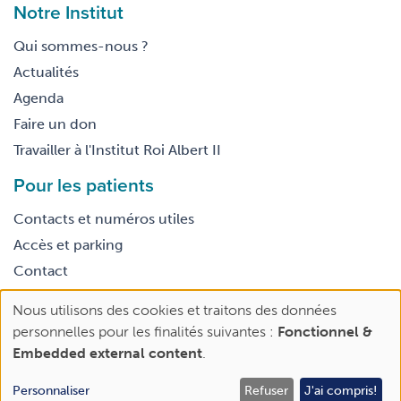
Notre Institut
Qui sommes-nous ?
Actualités
Agenda
Faire un don
Travailler à l'Institut Roi Albert II
Pour les patients
Contacts et numéros utiles
Accès et parking
Contact
Nous utilisons des cookies et traitons des données
Footer
Use
Conditions générales d’utilisation
personnelles pour les finalités suivantes :
Fonctionnel &
legal
of
Embedded external content
.
personal
data
Personnaliser
Refuser
J'ai compris!
Rendez-vous | 2e avis
Faire un don
and