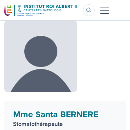
Aller
au
contenu
principal
Mme Santa BERNERE
Stomatothérapeute