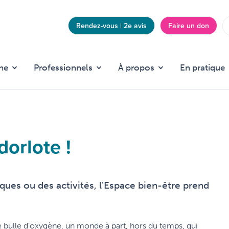
Rendez-vous | 2e avis
Faire un don
Top
menu
he
Professionnels
À propos
En pratique
dorlote !
ques ou des activités, l'Espace bien-être prend
able bulle d’oxygène, un monde à part, hors du temps, qui