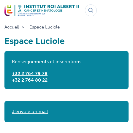
Aller
au
contenu
principal
Accueil
Espace Luciole
Espace Luciole
Renseignements et inscriptions:
+32 2 764 79 78
+32 2 764 80 22
J'envoie un mail