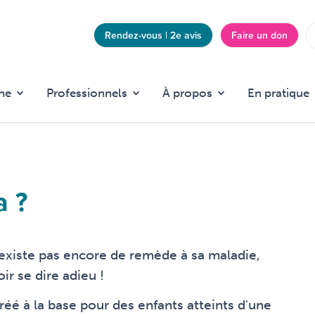
Rendez-vous | 2e avis
Faire un don
Top
menu
he
Professionnels
À propos
En pratique
a ?
’existe pas encore de remède à sa maladie,
ir se dire adieu !
 à la base pour des enfants atteints d'une