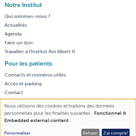
Notre Institut
Qui sommes-nous ?
Actualités
Agenda
Faire un don
Travailler à l'Institut Roi Albert II
Pour les patients
Contacts et numéros utiles
Accès et parking
Contact
Nous utilisons des cookies et traitons des données
Footer
Use
Conditions générales d’utilisation
personnelles pour les finalités suivantes :
Fonctionnel &
legal
of
Embedded external content
.
personal
data
Personnaliser
Refuser
J'ai compris!
Rendez-vous | 2e avis
Faire un don